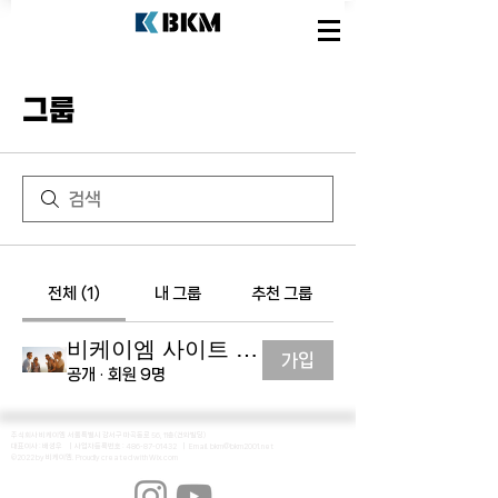
그룹
전체 (1)
내 그룹
추천 그룹
비케이엠 사이트 그룹
가입
공개
·
회원 9명
주식회사 비케이엠 서울특별시 강서구 마곡동로 56, 11층(건와빌딩)
​대표이사 : 배성우
｜
사업자등록번호 :
486-87-01432
｜ Email.
bkm@bkm2001.net
©2022 by 비케이엠. Proudly created with Wix.com